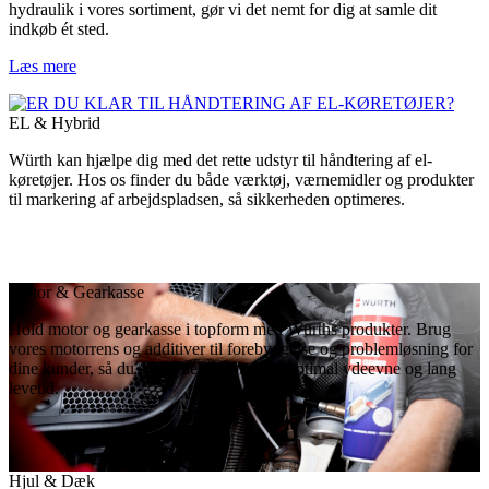
hydraulik i vores sortiment, gør vi det nemt for dig at samle dit
indkøb ét sted.
Læs mere
EL & Hybrid
Würth kan hjælpe dig med det rette udstyr til håndtering af el-
køretøjer. Hos os finder du både værktøj, værnemidler og produkter
til markering af arbejdspladsen, så sikkerheden optimeres.
Motor & Gearkasse
Hold motor og gearkasse i topform med Würths produkter. Brug
vores motorrens og additiver til forebyggelse og problemløsning for
dine kunder, så du sikrer deres køretøjer optimal ydeevne og lang
levetid.
Hjul & Dæk