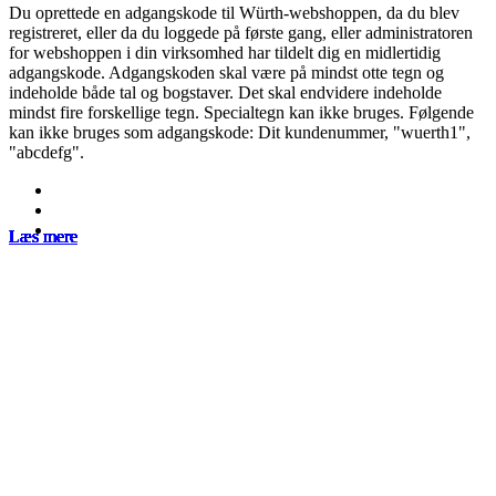
Du oprettede en adgangskode til Würth-webshoppen, da du blev
registreret, eller da du loggede på første gang, eller administratoren
for webshoppen i din virksomhed har tildelt dig en midlertidig
adgangskode. Adgangskoden skal være på mindst otte tegn og
indeholde både tal og bogstaver. Det skal endvidere indeholde
mindst fire forskellige tegn. Specialtegn kan ikke bruges. Følgende
kan ikke bruges som adgangskode: Dit kundenummer, "wuerth1",
"abcdefg".
Læs mere
Læs mere
Læs mere
Læs mere
Læs mere
Læs mere
Læs mere
Læs mere
Læs mere
Læs mere
Læs mere
Læs mere