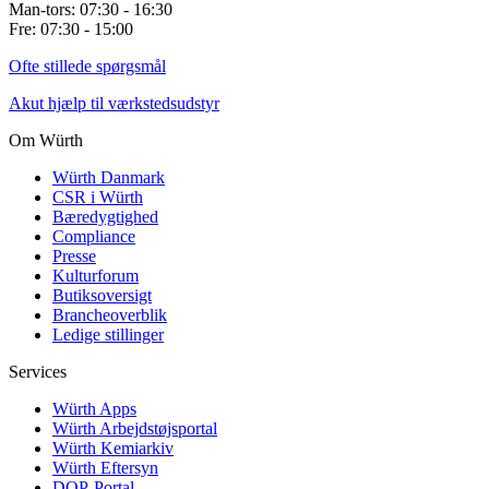
Man-tors: 07:30 - 16:30
Fre: 07:30 - 15:00
Ofte stillede spørgsmål
Akut hjælp til værkstedsudstyr
Om Würth
Würth Danmark
CSR i Würth
Bæredygtighed
Compliance
Presse
Kulturforum
Butiksoversigt
Brancheoverblik
Ledige stillinger
Services
Würth Apps
Würth Arbejdstøjsportal
Würth Kemiarkiv
Würth Eftersyn
DOP-Portal