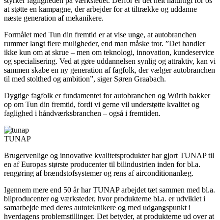
styrker fagligheden på værkstedet. Derfor er det helt naturligt for os
at støtte en kampagne, der arbejder for at tiltrække og uddanne
næste generation af mekanikere.
Formålet med Tun din fremtid er at vise unge, at autobranchen
rummer langt flere muligheder, end man måske tror. ”Det handler
ikke kun om at skrue – men om teknologi, innovation, kundeservice
og specialisering. Ved at gøre uddannelsen synlig og attraktiv, kan vi
sammen skabe en ny generation af fagfolk, der vælger autobranchen
til med stolthed og ambition”, siger Søren Graabach.
Dygtige fagfolk er fundamentet for autobranchen og Würth bakker
op om Tun din fremtid, fordi vi gerne vil understøtte kvalitet og
faglighed i håndværksbranchen – også i fremtiden.
TUNAP
Brugervenlige og innovative kvalitetsprodukter har gjort TUNAP til
en af Europas største producenter til bilindustrien inden for bl.a.
rengøring af brændstofsystemer og rens af airconditionanlæg.
Igennem mere end 50 år har TUNAP arbejdet tæt sammen med bl.a.
bilproducenter og værksteder, hvor produkterne bl.a. er udviklet i
samarbejde med deres autoteknikere og med udgangspunkt i
hverdagens problemstillinger. Det betyder, at produkterne ud over at