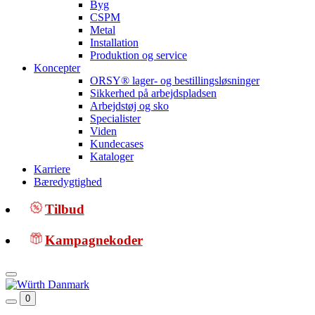
Byg
CSPM
Metal
Installation
Produktion og service
Koncepter
ORSY® lager- og bestillingsløsninger
Sikkerhed på arbejdspladsen
Arbejdstøj og sko
Specialister
Viden
Kundecases
Kataloger
Karriere
Bæredygtighed
Tilbud
Kampagnekoder
0