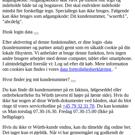
indeholde både tal og bogstaver. Det skal endvidere indeholde
mindst fire forskellige tegn. Specialtegn kan ikke bruges. Følgende
kan ikke bruges som adgangskode: Dit kundenummer, "wuerth1",
"abcdefg".
Husk login data
Efter aktivering af denne funktionalitet, er dine login -data
(kundenummer og partner antal) gemt som en såkaldt cookie på din
lokale filsystem. Vi anbefaler at bruge denne funktion, hvis ingen
andre brugere arbejder med denne computer, tablet eller smartphone.
I almindelighed foreslår vi: Log ud efter dit køb. Mere information
om cookies kan findes i vores
data fortrolighedserklæring
. "
Hvor finder jeg mit kundenummer?
Du kan finde dit kundenummer på en faktura, følgeseddel eller
ordrebekræftelse fra Würth (øverst til højre på første side). Hvis du
ikke har nogen af disse Würth-dokumenter ved hånden, skal du blot
ringe til vores servicehotline på
+45 79 32 31 70
. Du kan kontakte
os Man-torsdag 07.30-16.30. Fredag 07.30-15.00 (Ikke på
helligdage).
Hvis du ikke er Würth-kunde endnu, kan du tilmelde dig online her.
Det tager kun et øjeblik. Når vi har gennemgået og godkendt de