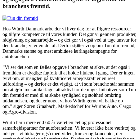
branchens fremtid.
Hos Würth Danmark arbejder vi hver dag for at frigøre ressourcer
og tilføre kompetence til vores kunder. Det gør vi gennem produkter,
rådgivning og samarbejde – og det gør vi også ved at tage ansvar for
den branche, vi er en del af. Derfor støtter vi op om Tun din fremtid,
Danmarks største og mest ambitiøse lærlingekampagne for
autobranchen.
“Vi ser det som en fælles opgave i branchen at sikre, at der også i
fremtiden er dygtige fagfolk til at holde hjulene i gang. Der er ingen
tvivl om, at manglen på kvalificeret arbejdskraft er en reel
udfordring – og derfor er det vigtigt, at vi som branche står sammen
om at gøre mekanikerfaget attraktivt for de unge. Initiativer som Tun
din fremtid er med til at skabe synlighed og stolthed omkring
uddannelsen, og det er noget vi hos Würth gerne vil bakke op
om,” siger Søren Graabach, Markedschef for Würths Auto, Cargo
og Agro-division.
Würth har i mere end 60 år været en tæt og professionel
samarbejdspartner for autobranchen. Vi leverer ikke bare værktøj og
udstyr – vi bidrager også med viden, kurser og koncepter, der