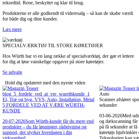
rekordtid. Rene, beskyttet og klar til brug. ​
Produkterne er alle godkendt til videresalg – så kan de skabe værdi
for både dig og dine kunder.
Læs mere
SPECIALVÆRKTØJ TIL STORE KØRETØJER
Hos Würth har vi en lang række af specialværktøj, der gør et lettere
for dig at løse vanskelige opgaver på store køretøjer.
Se udvalg
Hold dig opdateret med den nyeste viden
Auto
El, Træ og byg, VVS, Auto, Installation, Metal
Scanner afslører spo
5 FORDELE VED AT VÆRE WÜRTH-
sekunder
KUNDE
03-06-2026
Med udst
20-07-2026
Som Würth-kunde får du mere end
og dækscanning får 
produkter – du får løsninger, rådgivning og
på få sekunder at få e
support, der styrker hverdagen i din
køretøjs hjulvinkler
virksomhed.
Teknologien kan vær