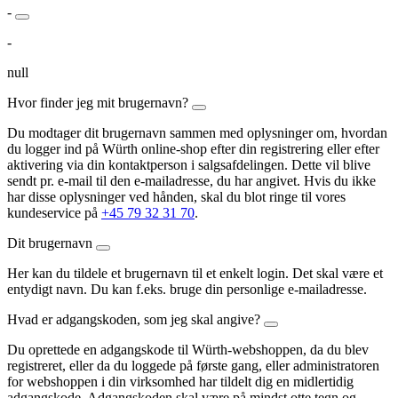
-
-
null
Hvor finder jeg mit brugernavn?
Du modtager dit brugernavn sammen med oplysninger om, hvordan
du logger ind på Würth online-shop efter din registrering eller efter
aktivering via din kontaktperson i salgsafdelingen. Dette vil blive
sendt pr. e-mail til den e-mailadresse, du har angivet. Hvis du ikke
har disse oplysninger ved hånden, skal du blot ringe til vores
kundeservice på
+45 79 32 31 70
.
Dit brugernavn
Her kan du tildele et brugernavn til et enkelt login. Det skal være et
entydigt navn. Du kan f.eks. bruge din personlige e-mailadresse.
Hvad er adgangskoden, som jeg skal angive?
Du oprettede en adgangskode til Würth-webshoppen, da du blev
registreret, eller da du loggede på første gang, eller administratoren
for webshoppen i din virksomhed har tildelt dig en midlertidig
adgangskode. Adgangskoden skal være på mindst otte tegn og