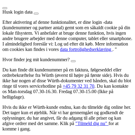
Husk login data
Efter aktivering af denne funktionalitet, er dine login -data
(kundenummer og partner antal) gemt som en såkaldt cookie på din
lokale filsystem. Vi anbefaler at bruge denne funktion, hvis ingen
andre brugere arbejder med denne computer, tablet eller smartphone.
I almindelighed foreslår vi: Log ud efter dit køb. Mere information
om cookies kan findes i vores
data fortrolighedserklæring
. "
Hvor finder jeg mit kundenummer?
Du kan finde dit kundenummer på en faktura, følgeseddel eller
ordrebekræftelse fra Würth (øverst til højre på første side). Hvis du
ikke har nogen af disse Würth-dokumenter ved hånden, skal du blot
ringe til vores servicehotline på
+45 79 32 31 70
. Du kan kontakte
os Man-torsdag 07.30-16.30. Fredag 07.30-15.00 (Ikke på
helligdage).
Hvis du ikke er Würth-kunde endnu, kan du tilmelde dig online her.
Det tager kun et øjeblik. Når vi har gennemgået og godkendt de
oplysninger, du har angivet, får du adgang til alle priser og kan
afgive ordrer med det samme. Klik på
"Tilmeld dig nu"
for at
komme i gang.