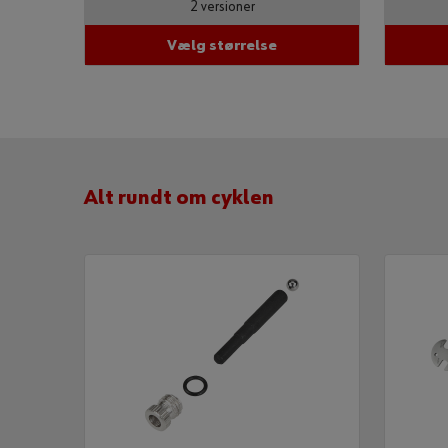
2 versioner
Dit fagområd
Vælg størrelse
Ti
Alt rundt om cyklen