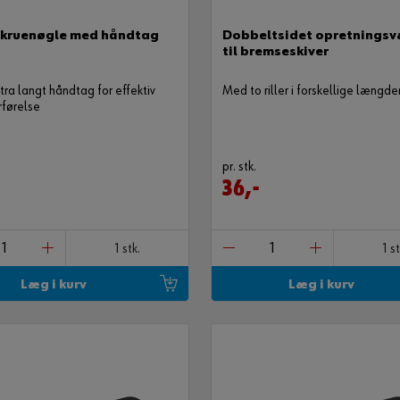
kruenøgle med håndtag
Dobbeltsidet opretningsv
til bremseskiver
ra langt håndtag for effektiv
Med to riller i forskellige længde
rførelse
pr. stk.
36,-
1 stk.
1 st
Læg i kurv
Læg i kurv