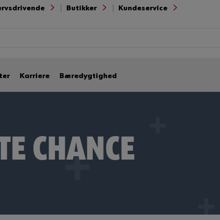
ervsdrivende
Butikker
Kundeservice
ter
Karriere
Bæredygtighed
STE CHANCE