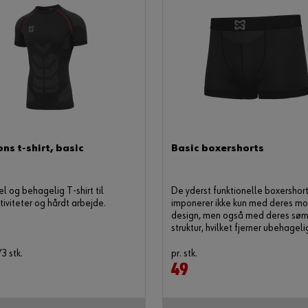
ns t-shirt, basic
Basic boxershorts
el og behagelig T-shirt til
De yderst funktionelle boxershor
LBUD I DIN
tiviteter og hårdt arbejde.
imponerer ikke kun med deres m
DBAKKE
design, men også med deres sø
struktur, hvilket fjerner ubehagelig
brevet og bliv opdateret på
/3 stk.
pr. stk.
uelle tilbud.
49