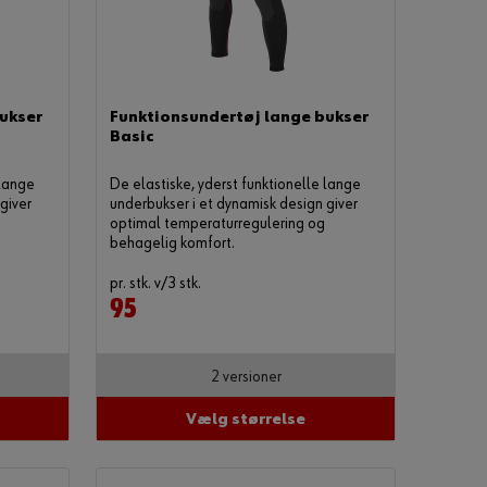
t
t
i
l
a
t
ukser
Funktionsundertøj lange bukser
v
Basic
æ
r
 lange
De elastiske, yderst funktionelle lange
e
giver
underbukser i et dynamisk design giver
e
optimal temperaturregulering og
n
behagelig komfort.
o
n
pr. stk. v/3 stk.
l
95
i
n
e
k
2 versioner
u
n
Vælg størrelse
d
e
?