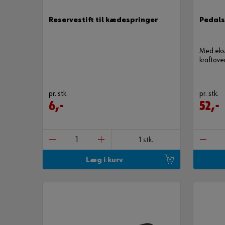
Reservestift til kædespringer
Pedals
Med ekst
kraftove
pr. stk.
pr. stk.
6,-
52,-
1 stk.
Læg i kurv