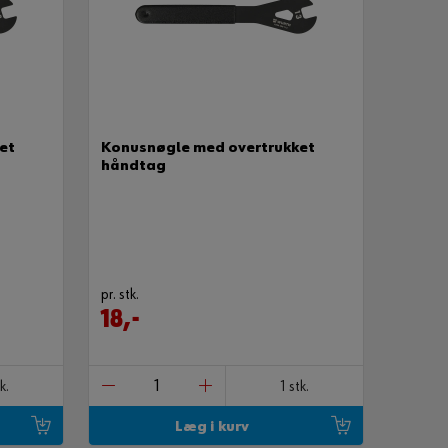
et
Konusnøgle med overtrukket
håndtag
pr. stk.
18,-
k.
1 stk.
Læg i kurv