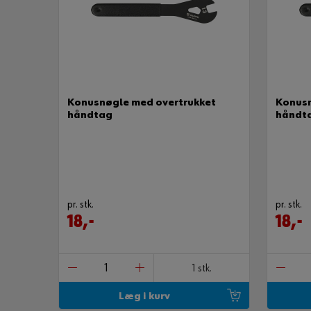
Konusnøgle med overtrukket
Konusn
håndtag
håndt
pr. stk.
pr. stk.
18,-
18,-
1 stk.
Læg i kurv