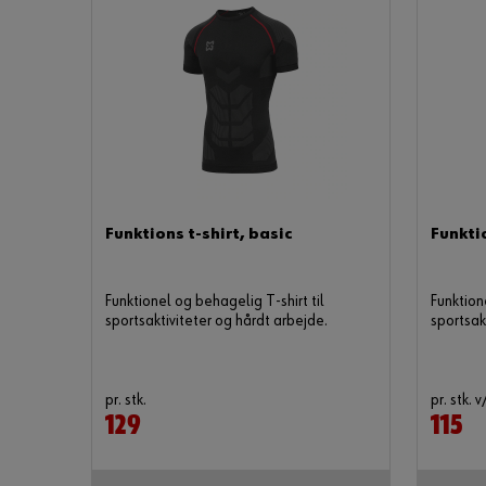
Funktions t-shirt, basic
Funktio
Funktionel og behagelig T-shirt til
Funktion
FÅ TI
sportsaktiviteter og hårdt arbejde.
sportsak
IN
Tilmeld dig nyheds
pr. stk.
pr. stk. v
akt
129
115
Email