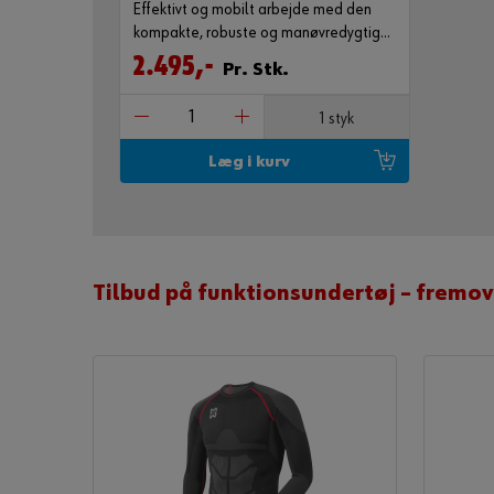
Effektivt og mobilt arbejde med den
kompakte, robuste og manøvredygtige
værkstedsvogn
2.495,-
Pr. Stk.
1 styk
Læg i kurv
Tilbud på funktionsundertøj – fremove