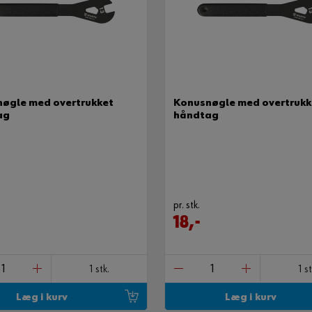
øgle med overtrukket
Konusnøgle med overtrukk
ag
håndtag
pr. stk.
18,-
1 stk.
1 st
Læg i kurv
Læg i kurv