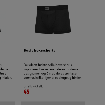
K
r
æ
v
e
r
e
t
C
Basic boxershorts
V
R
-
ts
De yderst funktionelle boxershorts
n
oderne
imponerer ikke kun med deres moderne
u
mløse
design, men også med deres sømløse
 friktion.
struktur, hvilket fjerner ubehagelig friktion.
m
m
pr. stk. v/3 stk.
e
45
r
f