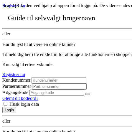
Scan QR-koden ved hjælp af appen for at logge på. De videresendes d
Registrer nu
Guide til selvvalgt brugernavn
eller
Har du lyst til at være en online kunde?
Tilmeld dig her i tre enkle trin for at bruge alle funktionerne i shoppen
Kun salg til erhvervskunder
Registrer nu
Kundenummer
Partnernummer
Adgangskode
Glemt dit kodeord?
Husk login data
Login
eller
Har du lyst til at være en online kunde?