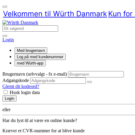
Velkommen til Würth Danmark
Kun for
Login
Med brugernavn
Log på med kundenummer
med Würth-app
Brugernavn (selvvalgt - fx e-mail)
Adgangskode
Glemt dit kodeord?
Husk login data
Login
eller
Har du lyst til at være en online kunde?
Kræver et CVR-nummer for at blive kunde