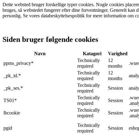
Dette websted bruger forskellige typer cookies. Nogle cookies placeres
bruges, så webstedet fungerer efter dine forventninger. Generelt kan d
personlig. Se vores databeskyttelsespolitik for mere information om c
Siden bruger følgende cookies
Navn
Katagori
Varighed
Technically
12
ppms_privacy*
.wue
required
months
Technically
12
_pk_id.*
analy
required
months
Technically
_pk_ses.*
Session
analy
required
Technically
.wue
TS01*
Session
required
.anal
Technically
.wue
lbcookie
Session
required
.anal
Technically
pgid
Session
esho
required