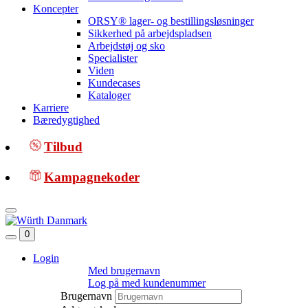
Koncepter
ORSY® lager- og bestillingsløsninger
Sikkerhed på arbejdspladsen
Arbejdstøj og sko
Specialister
Viden
Kundecases
Kataloger
Karriere
Bæredygtighed
Tilbud
Kampagnekoder
0
Login
Med brugernavn
Log på med kundenummer
Brugernavn