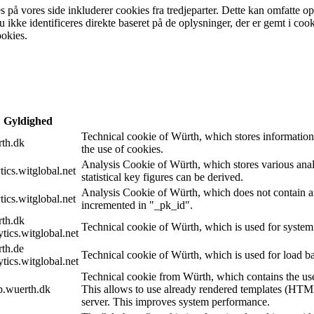
 på vores side inkluderer cookies fra tredjeparter. Dette kan omfatte op
u ikke identificeres direkte baseret på de oplysninger, der er gemt i c
ookies.
Gyldighed
Technical cookie of Würth, which stores information
rth.dk
the use of cookies.
Analysis Cookie of Würth, which stores various analy
tics.witglobal.net
statistical key figures can be derived.
Analysis Cookie of Würth, which does not contain any 
tics.witglobal.net
incremented in "_pk_id".
rth.dk
Technical cookie of Würth, which is used for system 
ytics.witglobal.net
rth.de
Technical cookie of Würth, which is used for load ba
ytics.witglobal.net
Technical cookie from Würth, which contains the us
p.wuerth.dk
This allows to use already rendered templates (HTML
server. This improves system performance.