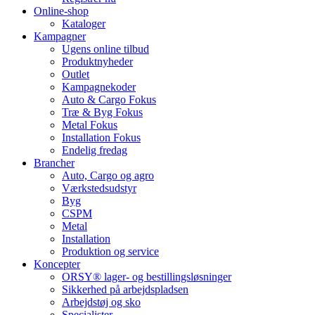
Online-shop
Kataloger
Kampagner
Ugens online tilbud
Produktnyheder
Outlet
Kampagnekoder
Auto & Cargo Fokus
Træ & Byg Fokus
Metal Fokus
Installation Fokus
Endelig fredag
Brancher
Auto, Cargo og agro
Værkstedsudstyr
Byg
CSPM
Metal
Installation
Produktion og service
Koncepter
ORSY® lager- og bestillingsløsninger
Sikkerhed på arbejdspladsen
Arbejdstøj og sko
Specialister